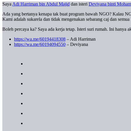
Saya
Adi Harriman bin Abdul Majid
dan isteri
Deviyana binti Moham
Ada yang bertanya kenapa tak buat program bawah NGO? Kalau NGO a
Kami adalah sukarela dan tidak mengenakan sebarang caj dan semua k
Boleh percaya ka? Saya ada kerja tetap. Isteri suri rumah. Ini hanya 
https://wa.me/60194418308
– Adi Harriman
https://wa.me/60194094550
– Deviyana