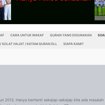
KAF
CARA UNTUK WAKAF
QURAN YANG DIGUNAKAN
SOA
/ SOLAT HAJAT / KATAM QURAN DLL
SIAPA KAMI?
tahun 2013. Hanya berhenti sekejap-sekejap bila ada masalah