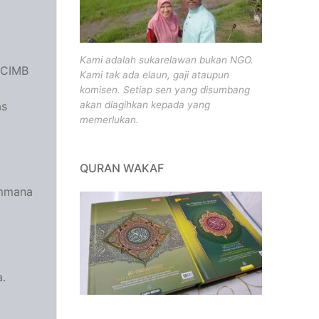
Kami adalah sukarelawan bukan NGO.
 CIMB
Kami tak ada elaun, gaji ataupun
komisen. Setiap sen yang disumbang
as
akan diagihkan kepada yang
memerlukan.
QURAN WAKAF
ammana
.