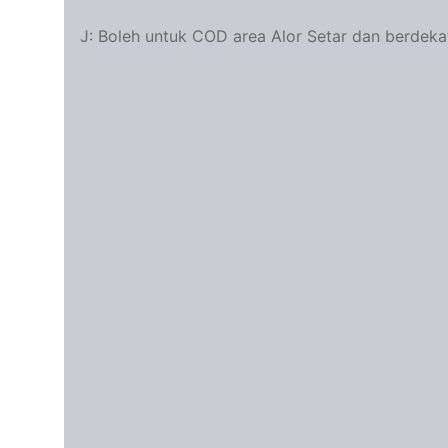
J: Boleh untuk COD area Alor Setar dan berdeka