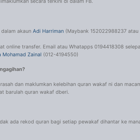
imaklumkan secara terkini di dalam FB.
e dalam akaun
Adi Harriman
(Maybank 152022988237 atau
t online transfer. Email atau Whatapps 0194418308 selep
a Mohamad Zainal
(012-4194550)
engagihan?
adrasah dan maklumkan kelebihan quran wakaf ni dan mac
t barulah quran wakaf dberi.
dak ada rekod quran bagi setiap pewakaf dihantar ke mana