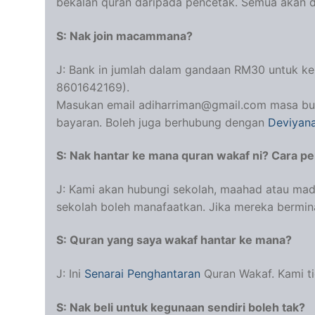
bekalan quran daripada pencetak. Semua akan d
S: Nak join macammana?
J: Bank in jumlah dalam gandaan RM30 untuk k
8601642169).
Masukan email adiharriman@gmail.com masa bua
bayaran. Boleh juga berhubung dengan
Deviyan
S: Nak hantar ke mana quran wakaf ni? Cara p
J: Kami akan hubungi sekolah, maahad atau m
sekolah boleh manafaatkan. Jika mereka bermina
S: Quran yang saya wakaf hantar ke mana?
J: Ini
Senarai Penghantaran
Quran Wakaf. Kami ti
S: Nak beli untuk kegunaan sendiri boleh tak?